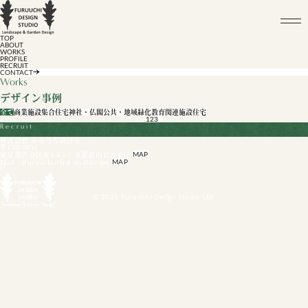
TOP
ABOUT
WORKS
PROFILE
RECRUIT
CONTACT
Works
デザイン事例
全て
商業施設
集合住宅
神社・仏閣
公共・地域緑化
教育関連施設
住宅
1
2
3
>
代官山 T-site
青山CICADA
にしかわイノベーションハブ TRAS
KADODE OOIGAWA
星川杉山神社
魚沼の里ガーデン
フォルクローロ
VERMICULAR VILLAGE
TOKYO / JAPAN
TOKYO / JAPAN
YAMAGATA / JAPAN
SHIZUOKA / JAPAN
KANAGAWA / JAPAN
NIIGATA / JAPAN
IWATE / JAPAN
NAGOYA / JAPAN
R
e
c
r
u
i
t
株式会社 ふるうち設計室
〒150-0011
MAP
東京都渋谷区東1-4-27 東銀青山ビル402
MAP
Mail：tfuruuchi@frd-studio.com
© 2025 Furuuchi Design Studio Ltd.